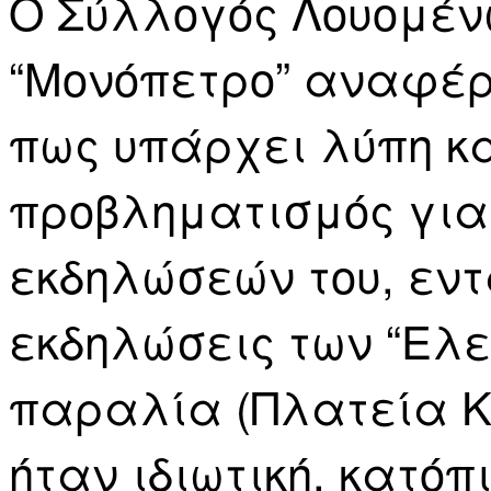
Ο Σύλλογός Λουομέ
“Μονόπετρο” αναφέρ
πως υπάρχει λύπη κα
προβληματισμός για
εκδηλώσεών του, εν
εκδηλώσεις των “Ελε
παραλία (Πλατεία Κ
ήταν ιδιωτική, κατόπ