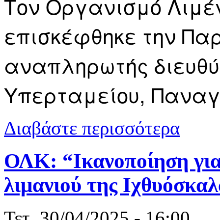
Τον Οργανισμό Λιμέ
επισκέφθηκε την Παρ
αναπληρωτής διευθύ
Υπερταμείου, Παναγ
για ΟΛΚ: “Π
Διαβάστε περισσότερα
παρεμβάσεις
ΟΛΚ: “Ικανοποίηση για
λιμανιού της Ιχθυόσκα
Τετ, 30/04/2025 - 16:00