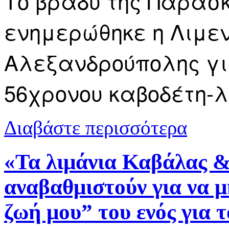
Το βράδυ της Παρασκ
ενημερώθηκε η Λιμεν
Αλεξανδρούπολης γι
56χρονου καβοδέτη-
για Σχοινί 
Διαβάστε περισσότερα
«Τα λιμάνια Καβάλας &
αναβαθμιστούν για να μ
ζωή μου” του ενός για 