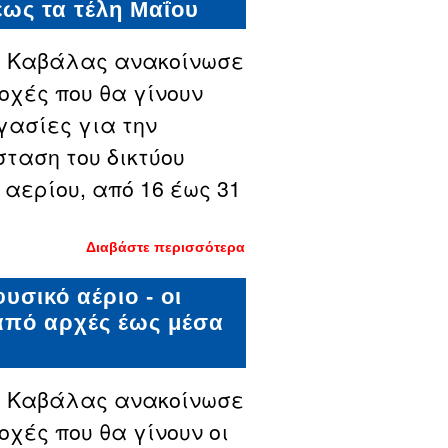
έως τα τέλη Μαΐου
αέριο
στην
Καβάλα -
ς Καβάλας ανακοίνωσε
Αναλυτικά
τα σημεία
ιοχές που θα γίνουν
των
έργων
γασίες για την
έως τα
μέσα
ταση του δικτύου
Ιουνίου
 αερίου, από 16 έως 31
Διαβάστε περισσότερα
για Νέες
εργασίες
για το
υσικό αέριο - οι
δίκτυο
φυσικού
 από αρχές έως μέσα
αερίου
στην
Καβάλα
- Που θα
γίνουν
ς Καβάλας ανακοίνωσε
έργα έως
τα τέλη
οχές που θα γίνουν οι
Μαΐου