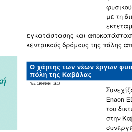
φυσικού
με τη δ
εκτετα
εγκατάστασης και αποκατάστασ
κεντρικούς δρόμους της πόλης απ
Ο χάρτης των νέων έργων φυσ
πόλη της Καβάλας
Παρ, 12/06/2026 - 18:17
Συνεχίζ
Enaon E
του δικ
στην Κα
συνεργε