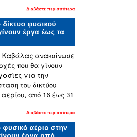
Διαβάστε περισσότερα
για
Συνεχίζονται
οι εργασίες
ο δίκτυο φυσικού
για το
φυσικό
γίνουν έργα έως τα
αέριο στην
Καβάλα - Οι
περιοχές
που θα
γίνουν έργα
ς Καβάλας ανακοίνωσε
έως τα μέσα
Απριλίου
ιοχές που θα γίνουν
γασίες για την
ταση του δικτύου
 αερίου, από 16 έως 31
Διαβάστε περισσότερα
για
Συνεχίζονται
οι εργασίες
το φυσικό αέριο στην
για το
δίκτυο
γίνουν έργα από