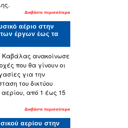
ης.
Διαβάστε περισσότερα
για Ο
χάρτης
των
υσικό αέριο στην
νέων
έργων
 των έργων έως τα
φυσικού
αερίου
στην
πόλη
της
ς Καβάλας ανακοίνωσε
Καβάλας
οχές που θα γίνουν οι
γασίες για την
ταση του δικτύου
 αερίου, από 1 έως 15
Διαβάστε περισσότερα
για Νέος
γύρος
εργασιών
υσικού αερίου στην
για το
φυσικό