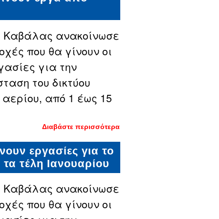
φυσικού
αερίου στην
Καβάλα -
Που θα
γίνουν έργα
ς Καβάλας ανακοίνωσε
έως τα τέλη
Μαρτίου
οχές που θα γίνουν οι
γασίες για την
ταση του δικτύου
 αερίου, από 1 έως 15
Διαβάστε περισσότερα
για
Συνεχίζονται
οι εργασίες
νουν εργασίες για το
για το
φυσικό αέριο
 τα τέλη Ιανουαρίου
στην Καβάλα
- Οι περιοχές
που θα
ς Καβάλας ανακοίνωσε
γίνουν έργα
από αρχές
οχές που θα γίνουν οι
έως μέσα
Φεβρουαρίου