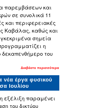
μα παρεμβάσεων και
ών σε συνολικά 11
ές και περιφερειακές
ης Καβάλας, καθώς και
υγκεκριμένα σημεία
προγραμματίζει η
ο δεκαπενθήμερο του
Διαβάστε περισσότερα
για Νέα
έργα για το
φυσικό
α νέα έργα φυσικού
αέριο σε
δρόμους
σα Ιουλίου
της
Καβάλας -
Οι
η εξέλιξη παραμένει
περιοχές
που θα
αση του δικτύου
γίνουν