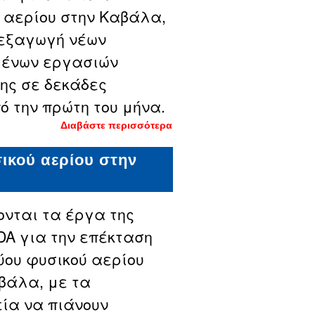
εργασίες
 αερίου στην Καβάλα,
από αρχές
Αυγούστου
ιεξαγωγή νέων
μένων εργασιών
ης σε δεκάδες
ό την πρώτη του μήνα.
Διαβάστε περισσότερα
για Ποιους
δρόμους
επηρεάζουν
ικού αερίου στην
τα νέα έργα
φυσικού
αερίου
στην
Καβάλα
ονται τα έργα της
έως τα μέσα
Ιουλίου
DA για την επέκταση
τύου φυσικού αερίου
βάλα, με τα
ία να πιάνουν