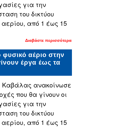
γασίες για την
ταση του δικτύου
 αερίου, από 1 έως 15
Διαβάστε περισσότερα
για
Καβάλα:
νέες
το φυσικό αέριο στην
εργασίες
για το
γίνουν έργα έως τα
φυσικό
αέριο -
οι
περιοχές
που θα
ς Καβάλας ανακοίνωσε
γίνουν
έργα
οχές που θα γίνουν οι
από
αρχές
γασίες για την
έως
μέσα
ταση του δικτύου
Μαΐου
 αερίου, από 1 έως 15