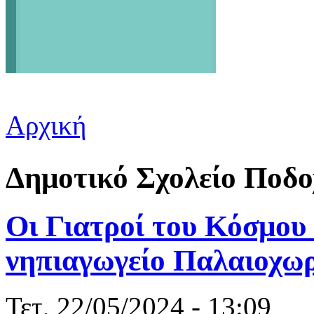
Αρχική
Είστε εδώ
Δημοτικό Σχολείο Ποδ
Οι Γιατροί του Κόσμου 
νηπιαγωγείο Παλαιοχω
Τετ, 22/05/2024 - 13:09