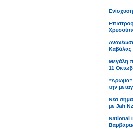
Ενίσχυση
Επιστροφ
Χρυσούπ
Ανανέωσα
Καβάλας
Μεγάλη πα
11 Οκτωβ
“Άρωμα” 
την μετα
Νέα σημα
με Jah N
Νational 
Βαρβάρας