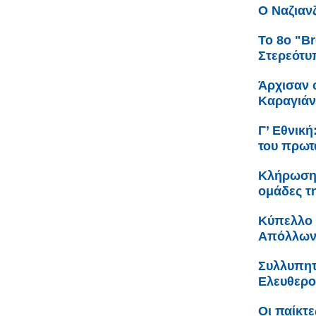
Ο Ναζιαν
Το 8ο "Br
Στερεότυ
Άρχισαν ο
Καραγιά
Γ’ Εθνικ
του πρωτ
Κλήρωση 
ομάδες τ
Κύπελλο 
Απόλλων
Συλλυπητ
Ελευθερο
Οι παίκτε