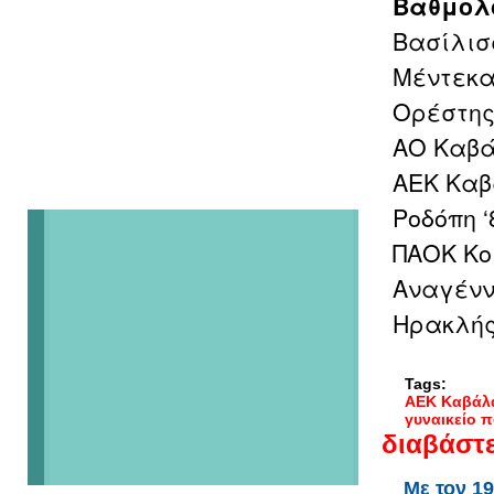
Βαθμολ
Βασίλισ
Μέντεκα
Ορέστης
ΑΟ Καβάλ
ΑΕΚ Καβά
Ροδόπη ‘8
ΠΑΟΚ Κομ
Αναγένν
Ηρακλής 
Tags:
ΑΕΚ Καβάλ
γυναικείο 
διαβάστε
Με τον 1