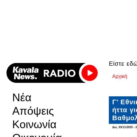
Είστε εδ
Αρχική
Νέα
Γ’ Εθν
Απόψεις
ήττα γ
Βαθμολ
Κοινωνία
Δευ, 03/11/2025 - 