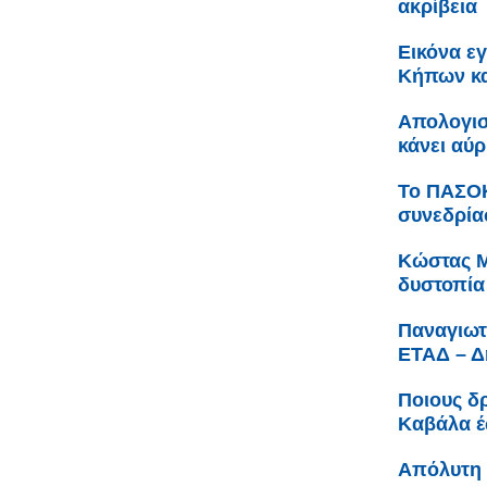
ακρίβεια
Εικόνα ε
Κήπων κα
Απολογισ
κάνει αύ
Το ΠΑΣΟΚ
συνεδρία
Κώστας Μ
δυστοπία
Παναγιωτ
ΕΤΑΔ – Δ
Ποιους δ
Καβάλα έ
Απόλυτη 