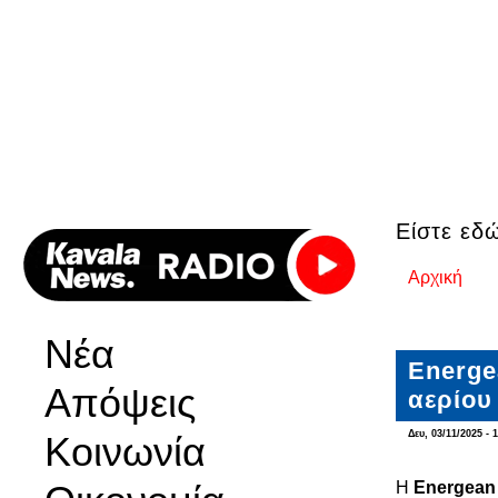
Είστε εδ
Αρχική
Νέα
Energe
Απόψεις
αερίου
Δευ, 03/11/2025 - 
Κοινωνία
Η
Energean 