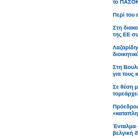
το ΠΑΣΟ
Περί του 
Στη διακ
της ΕΕ σ
Λαζαρίδη
διοικητι
Στη Βουλ
για τους 
Σε θέση 
τομεάρχες
Πρόεδρος
«καταπλη
Ένταλμα 
βελγική 