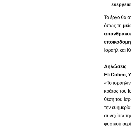
ενεργει
Το έργο θα 
όπως τη
με
απανθρακοπ
εποικοδομη
Ισραήλ και 
Δηλώσεις
Eli Cohen, 
«Το ισραηλιν
κράτος του Ι
θέση του Ισρ
την ευημερία
συνεχίσω τη
φυσικού αερ