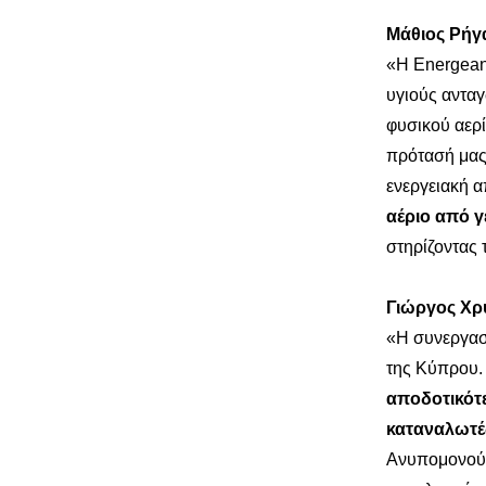
Μάθιος Ρήγα
«Η Energean 
υγιούς αντα
φυσικού αερ
πρότασή μας
ενεργειακή 
αέριο από γ
στηρίζοντας
Γιώργος Χρυ
«Η συνεργασί
της Κύπρου.
αποδοτικότ
καταναλωτέ
Ανυπομονούμε