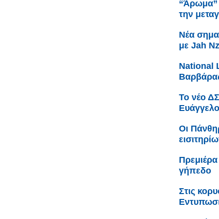
“Άρωμα” 
την μετα
Νέα σημα
με Jah N
Νational 
Βαρβάρας
Το νέο Δ
Ευάγγελο
Οι Πάνθη
εισιτηρίω
Πρεμιέρα
γήπεδο
Στις κορ
Εντυπωσι