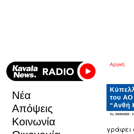
Αρχική
Είστε εδ
Κύπελλ
Νέα
του ΑΟ
“Ανθή 
Απόψεις
Τετ, 03/09/2025 - 1
Κοινωνία
γράφει 