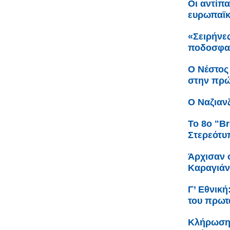
Οι αντίπ
ευρωπαϊ
«Σειρήνες
ποδοσφαι
Ο Νέστος
στην πρώ
Ο Ναζιαν
Το 8ο "Br
Στερεότυ
Άρχισαν ο
Καραγιά
Γ’ Εθνικ
του πρωτ
Κλήρωση 