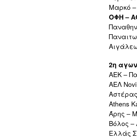
Μαρκό – 
ΟΦΗ – 
Παναθηνα
Παναιτω
Αιγάλεω
2η αγων
ΑΕΚ – Π
ΑΕΛ Novi
Αστέρας
Athens K
Άρης – 
Βόλος –
Ελλάς Σ