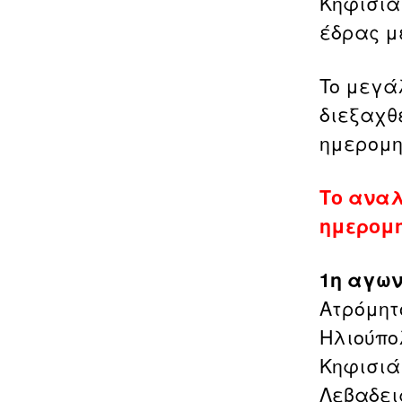
Κηφισιά
έδρας μ
To μεγά
διεξαχθε
ημερομη
Το αναλ
ημερομη
1η αγων
Ατρόμητ
Ηλιούπο
Κηφισιά
Λεβαδει