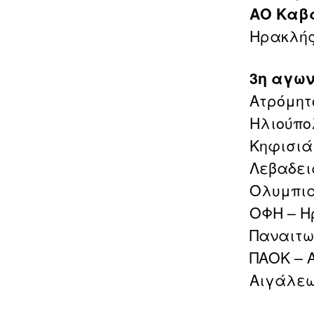
ΑΟ Καβ
Ηρακλής
3η αγων
Ατρόμητ
Ηλιούπο
Κηφισιά 
Λεβαδει
Ολυμπια
ΟΦΗ – Η
Παναιτω
ΠΑΟΚ – Α
Αιγάλεω