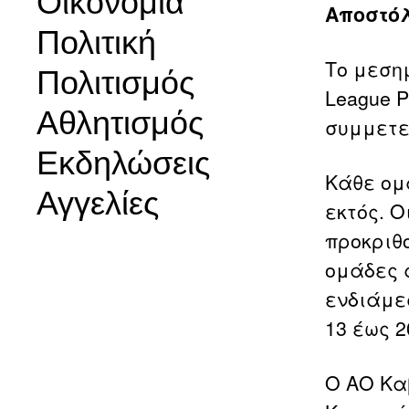
Οικονομία
Αποστό
Πολιτική
Το μεσημ
Πολιτισμός
League 
Αθλητισμός
συμμετε
Εκδηλώσεις
Κάθε ομ
Αγγελίες
εκτός. Ο
προκριθ
ομάδες α
ενδιάμε
13 έως 2
Ο ΑΟ Κα