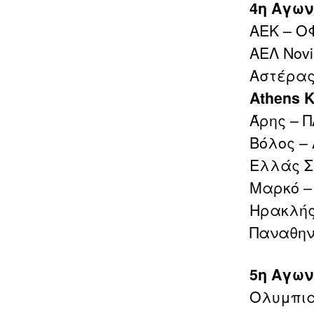
4η Αγων
ΑΕΚ – Ο
ΑΕΛ Novi
Αστέρας
Athens 
Άρης – 
Βόλος –
Ελλάς Σ
Μαρκό –
Ηρακλής
Παναθην
5η Αγων
Ολυμπια