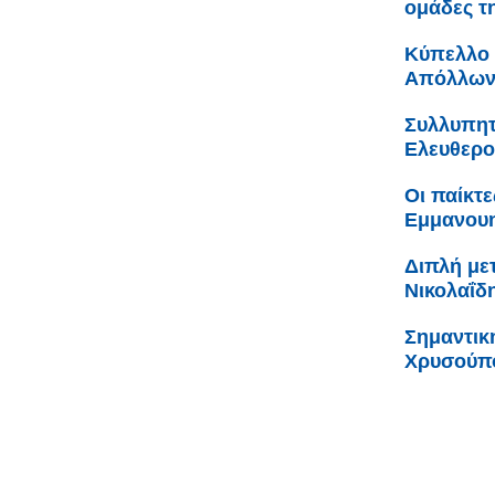
ομάδες τ
Κύπελλο 
Απόλλων
Συλλυπητ
Ελευθερο
Οι παίκτε
Εμμανουη
Διπλή με
Νικολαΐδ
Σημαντικ
Χρυσούπο