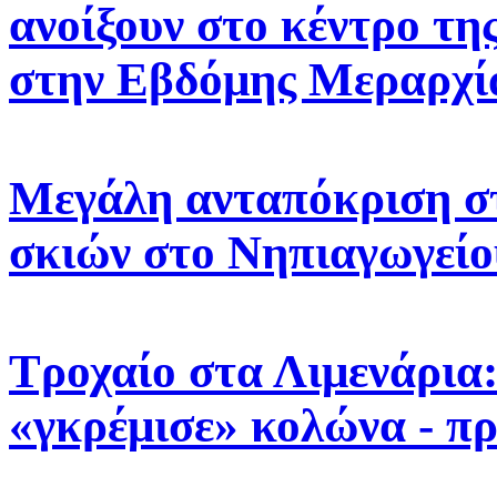
ανοίξουν στο κέντρο τη
στην Εβδόμης Μεραρχί
Μεγάλη ανταπόκριση σ
σκιών στο Νηπιαγωγεί
Τροχαίο στα Λιμενάρια
«γκρέμισε» κολώνα - π