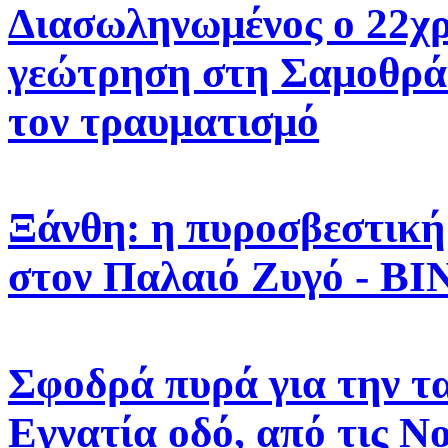
Διασωληνωμένος ο 22χρ
γεώτρηση στη Σαμοθράκ
τον τραυματισμό
Ξάνθη: η πυροσβεστική
στον Παλαιό Ζυγό - Β
Σφοδρά πυρά για την τ
Εγνατία οδό, από τις Ν