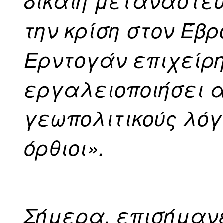
δίκαιη μεταναστευ
την κρίση στον Έβρο
Ερντογάν επιχείρ
εργαλειοποιήσει 
γεωπολιτικούς λόγ
όρθιοι».
Σήμερα, επισήμανε