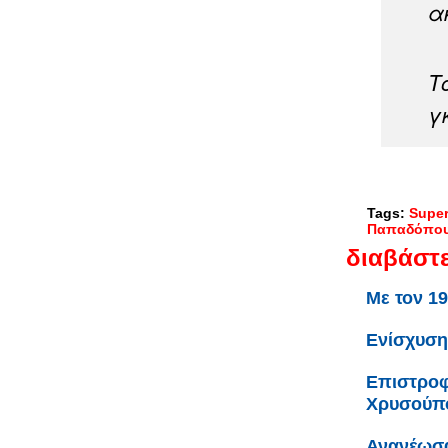
α
Τ
γ
Tags:
Super
Παπαδόπου
διαβάστε
Με τον 1
Ενίσχυση
Επιστροφ
Χρυσούπ
Ανανέωσα