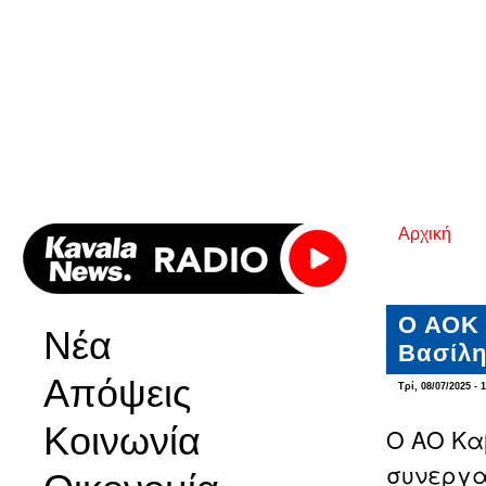
Αρχική
Είστε εδ
Ο ΑΟΚ 
Νέα
Βασίλ
Απόψεις
Τρί, 08/07/2025 - 
Κοινωνία
Ο ΑΟ Κα
συνεργα