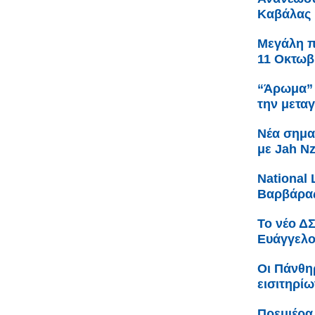
Καβάλας
Μεγάλη πα
11 Οκτωβ
“Άρωμα” 
την μετα
Νέα σημα
με Jah N
Νational 
Βαρβάρας
Το νέο Δ
Ευάγγελο
Οι Πάνθη
εισιτηρίω
Πρεμιέρα