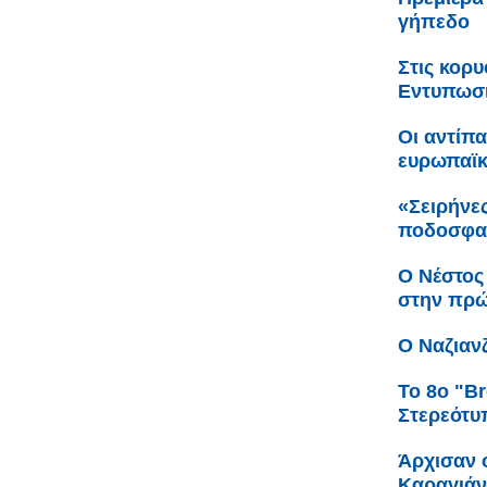
γήπεδο
Στις κορ
Εντυπωσι
Οι αντίπ
ευρωπαϊ
«Σειρήνες
ποδοσφαι
Ο Νέστος
στην πρώ
Ο Ναζιαν
Το 8ο "Br
Στερεότυ
Άρχισαν ο
Καραγιά