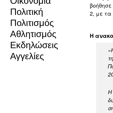
Οικονομία
βοήθησε
Πολιτική
2, με τα
Πολιτισμός
Αθλητισμός
Η ανακο
Εκδηλώσεις
«
Αγγελίες
τ
Π
2
Η
δ
σ