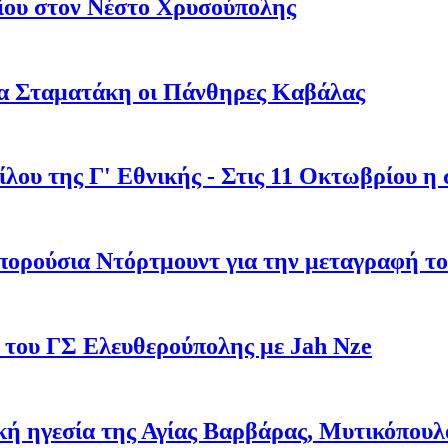
ου στον Νέστο Χρυσούπολης
ία Σταματάκη οι Πάνθηρες Καβάλας
ου της Γ' Εθνικής - Στις 11 Οκτωβρίου η 
πορούσια Ντόρτμουντ για την μεταγραφή τ
 του ΓΣ Ελευθερούπολης με Jah Nze
ική ηγεσία της Αγίας Βαρβάρας, Μυτικόπουλ