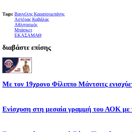
Tags:
Βαγγέλης Καρατσομπάνης
Αστέρας Καβάλας
Αθλητισμός
Μπάσκετ
ΕΚΑΣΑΜΑΘ
διαβάστε επίσης
Με τον 19χρονο Φίλιππο Μάντσιτς ενισχύ
Ενίσχυση στη μεσαία γραμμή του ΑΟΚ με