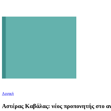
Αρχική
Είστε εδώ
Αστέρας Καβάλας: νέος προπονητής στο α