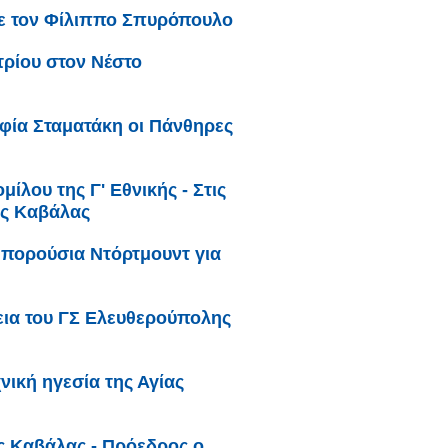
με τον Φίλιππο Σπυρόπουλο
ρίου στον Νέστο
φία Σταματάκη οι Πάνθηρες
ίλου της Γ' Εθνικής - Στις
ης Καβάλας
Μπορούσια Ντόρτμουντ για
ια του ΓΣ Ελευθερούπολης
νική ηγεσία της Αγίας
ς Καβάλας - Πρόεδρος ο