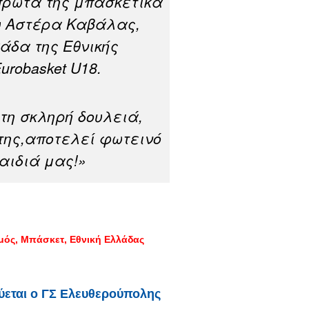
πρώτα της μπασκετικά
υ Αστέρα Καβάλας,
2άδα της Εθνικής
robasket U18.
τη σκληρή δουλειά,
 της,αποτελεί φωτεινό
αιδιά μας!»
μός
Μπάσκετ
Εθνική Ελλάδας
ύεται ο ΓΣ Ελευθερούπολης