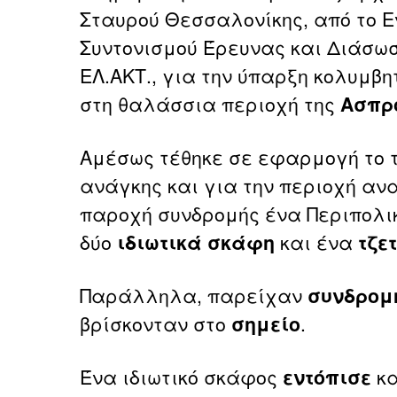
Σταυρού Θεσσαλονίκης, από το Ε
Συντονισμού Έρευνας και Διάσωση
ΕΛ.ΑΚΤ., για την ύπαρξη κολυμβ
στη θαλάσσια περιοχή της
Ασπρ
Αμέσως τέθηκε σε εφαρμογή το τ
ανάγκης και για την περιοχή α
παροχή συνδρομής ένα Περιπολικ
δύο
ιδιωτικά
σκάφη
και ένα
τζετ
Παράλληλα, παρείχαν
συνδρομ
βρίσκονταν στο
σημείο
.
Ένα ιδιωτικό σκάφος
εντόπισε
κ