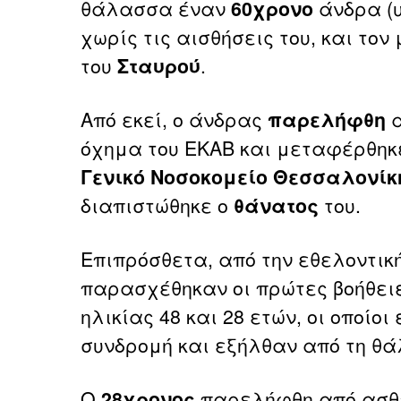
θάλασσα έναν
60χρονο
άνδρα (υ
χωρίς τις αισθήσεις του, και το
του
Σταυρού
.
Από εκεί, ο άνδρας
παρελήφθη
α
όχημα του ΕΚΑΒ και μεταφέρθηκ
Γενικό Νοσοκομείο Θεσσαλονίκ
διαπιστώθηκε ο
θάνατος
του.
Επιπρόσθετα, από την εθελοντι
παρασχέθηκαν οι πρώτες βοήθειε
ηλικίας 48 και 28 ετών, οι οποίο
συνδρομή και εξήλθαν από τη θ
Ο
28χρονος
παρελήφθη από ασ