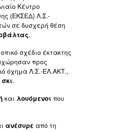
νιαίο Κέντρο
ς (ΕΚΣΕΔ) Λ.Σ.-
ητών σε δυσχερή θέση
οβάλτας
.
οπικό σχέδιο έκτακτης
ναχώρησαν προς
ό όχημα Λ.Σ.-ΕΛ.ΑΚΤ.,
 σκι
.
ή
και
λουόμενοι
που
αι
ανέσυρε
από τη