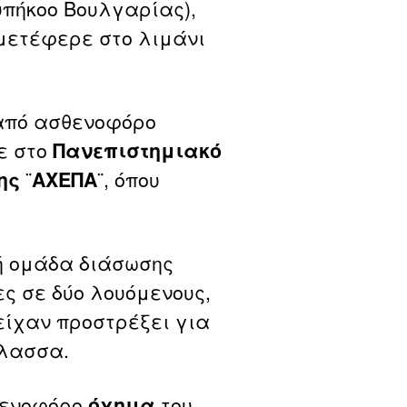
πήκοο Βουλγαρίας),
ν μετέφερε στο λιμάνι
πό ασθενοφόρο
ε στο
Πανεπιστημιακό
ης
¨
ΑΧΕΠΑ
¨, όπου
κή ομάδα διάσωσης
ς σε δύο λουόμενους,
ι είχαν προστρέξει για
άλασσα.
θενοφόρο
όχημα
του