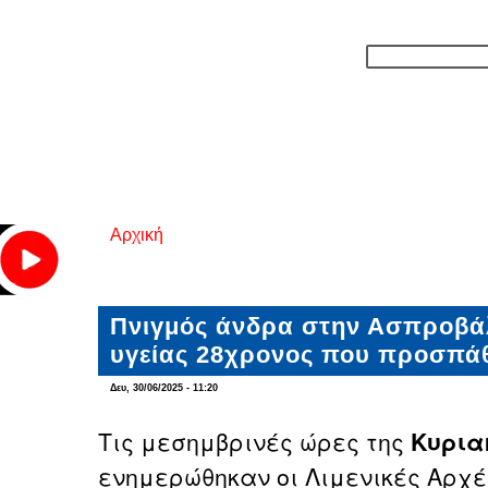
Αρχική
Είστε εδώ
Πνιγμός άνδρα στην Ασπροβάλ
υγείας 28χρονος που προσπά
Δευ, 30/06/2025 - 11:20
Τις μεσημβρινές ώρες της
Κυριακ
ενημερώθηκαν οι Λιμενικές Αρχές