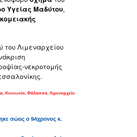
ρο Υγείας Μαδύτου
,
οκομειακής
ού του Λιμεναρχείου
ανάκριση
ροψίας-νεκροτομής
 Θεσσαλονίκης.
α
Κοινωνία
Θάλασσα
Λιμεναρχείο
ηκε σώος ο 94χρονος κ.