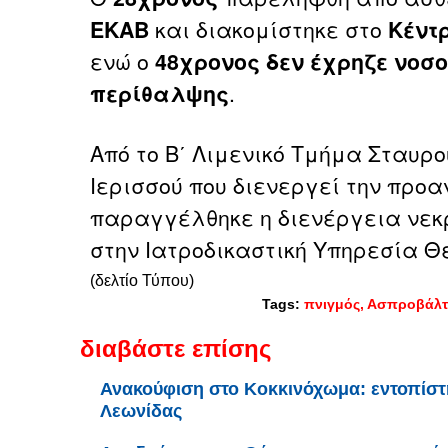
ΕΚΑΒ
και διακομίστηκε στο
Κέντ
ενώ ο
48χρονος
δεν έχρηζε νοσ
περίθαλψης
.
Από το Β΄ Λιμενικό Τμήμα Σταυρ
Ιερισσού που διενεργεί την προ
παραγγέλθηκε η διενέργεια νεκ
στην Ιατροδικαστική Υπηρεσία
(δελτίο Τύπου)
Tags:
πνιγμός
Ασπροβάλτ
διαβάστε επίσης
Ανακούφιση στο Κοκκινόχωμα: εντοπίστ
Λεωνίδας