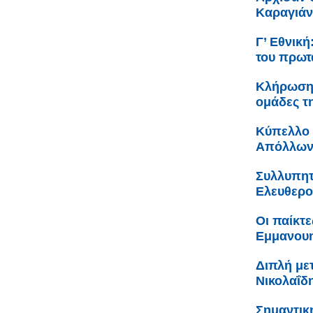
Καραγιά
Γ’ Εθνικ
του πρωτ
Κλήρωση 
ομάδες τ
Κύπελλο 
Απόλλων
Συλλυπητ
Ελευθερο
Οι παίκτε
Εμμανουη
Διπλή με
Νικολαΐδ
Σημαντικ