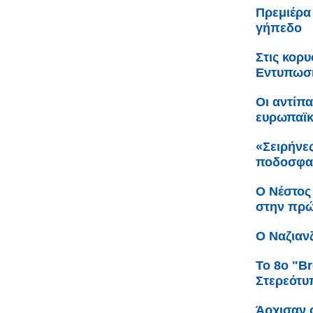
Πρεμιέρα
γήπεδο
Στις κορ
Εντυπωσι
Οι αντίπ
ευρωπαϊ
«Σειρήνες
ποδοσφαι
Ο Νέστος
στην πρώ
Ο Ναζιαν
Το 8ο "Br
Στερεότυ
Άρχισαν ο