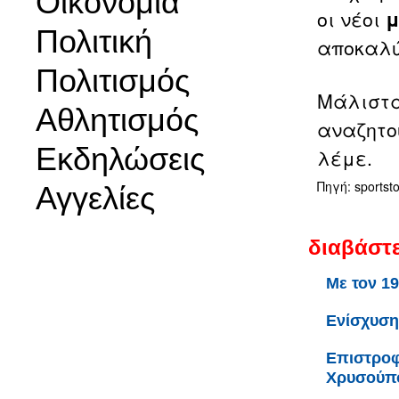
Οικονομία
οι νέοι
μ
Πολιτική
αποκαλύπ
Πολιτισμός
Μάλιστα
Αθλητισμός
αναζητο
Εκδηλώσεις
λέμε.
Πηγή: sportsto
Αγγελίες
διαβάστε
Με τον 1
Ενίσχυση
Επιστροφ
Χρυσούπ