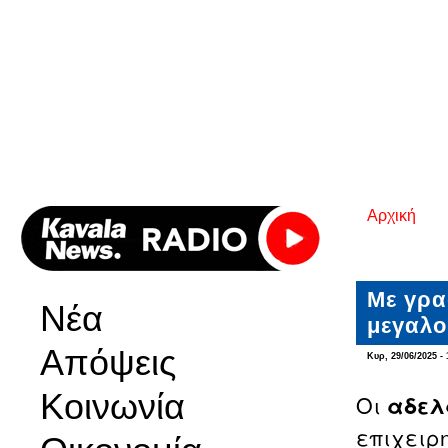
Αρχική
Είστε εδ
Με γρα
Νέα
μεγαλο
Απόψεις
Κυρ, 29/06/2025 - 
Κοινωνία
Οι
αδελ
επιχειρ