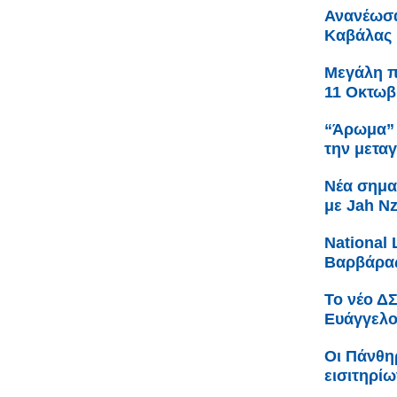
Ανανέωσα
Καβάλας
Μεγάλη πα
11 Οκτωβ
“Άρωμα” 
την μετα
Νέα σημα
με Jah N
Νational 
Βαρβάρας
Το νέο Δ
Ευάγγελο
Οι Πάνθη
εισιτηρίω