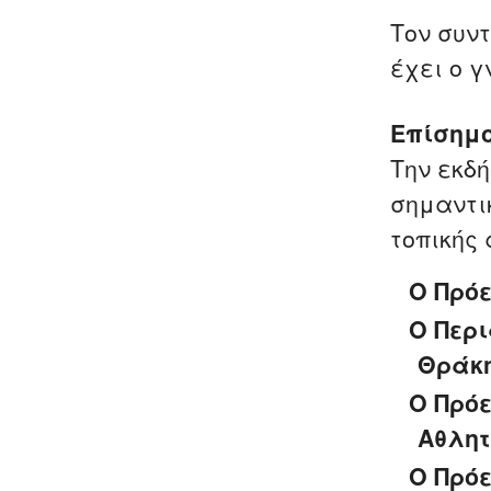
Τον συν
έχει ο 
Επίσημο
Την εκδ
σημαντι
τοπικής 
Ο Πρόε
Ο Περ
Θράκη
Ο Πρόε
Αθλητ
Ο Πρό