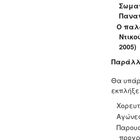
Σωματ
Πανα
Ο παλ
Ντικο
2005)
Παράλλ
Θα υπάρ
εκπλήξε
Χορευτ
Αγώνες
Παρου
προγρ