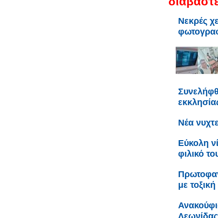
διαβάστε
Νεκρές χε
φωτογρα
Συνελήφθ
εκκλησία
Νέα νυχτ
Εύκολη ν
φιλικό το
Πρωτοφαν
με τοξική
Ανακούφι
Λεωνίδας