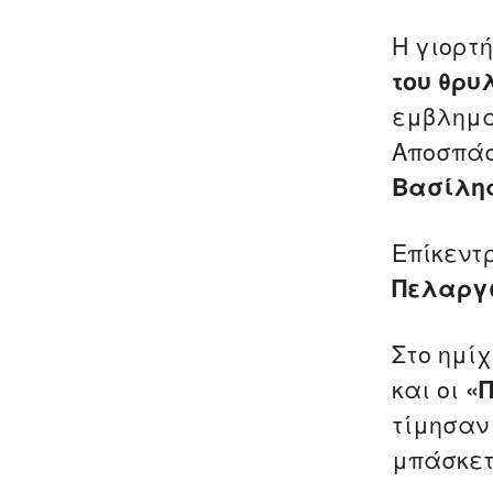
Η γιορτή
του θρυλ
εμβλημα
Αποσπά
Βασίλη
Επίκεντ
Πελαργ
Στο ημί
και οι
«
τίμησαν
μπάσκε