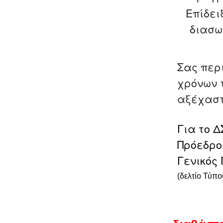
Επίδει
διασ
Σας περ
χρόνων 
αξέχαστ
Για το Δ
Πρόεδρο
Γενικός
(δελτίο Τύπο