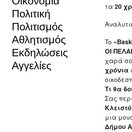
Οικονομία
τα
20 χ
Πολιτική
Αναλυτι
Πολιτισμός
Αθλητισμός
To
«Bask
Εκδηλώσεις
ΟΙ ΠΕΛΑ
χαρά σα
Αγγελίες
χρόνια
οικοδεσ
Τι θα δο
Σας περ
Κλειστό
μια μονα
Δήμου 