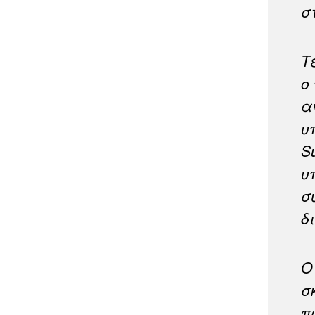
σ
Τ
ο
α
υ
S
υ
σ
δ
Ο
σ
π