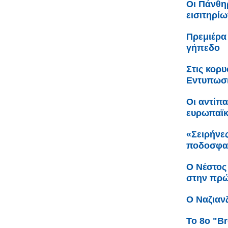
Οι Πάνθη
εισιτηρίω
Πρεμιέρα
γήπεδο
Στις κορ
Εντυπωσι
Οι αντίπ
ευρωπαϊ
«Σειρήνες
ποδοσφαι
Ο Νέστος
στην πρώ
Ο Ναζιαν
Το 8ο "Br