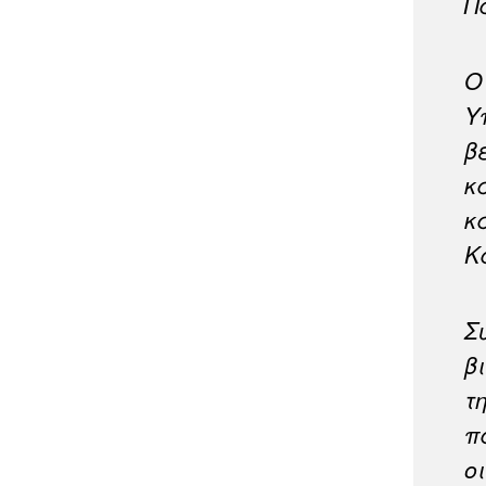
Π
Ο
Υ
β
κ
κ
Κ
Σ
β
τ
π
ο