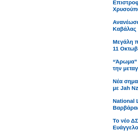
Επιστροφ
Χρυσούπ
Ανανέωσα
Καβάλας
Μεγάλη πα
11 Οκτωβ
“Άρωμα” 
την μετα
Νέα σημα
με Jah N
Νational 
Βαρβάρας
Το νέο Δ
Ευάγγελο