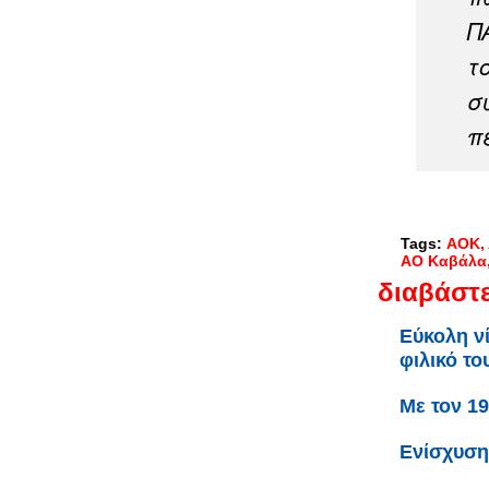
Π
τ
σ
π
Tags:
ΑΟΚ
ΑΟ Καβάλα
διαβάστε
Εύκολη ν
φιλικό το
Με τον 1
Ενίσχυση