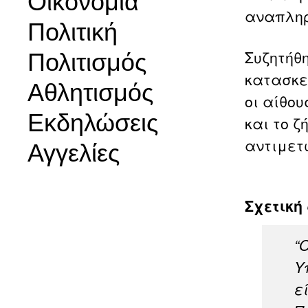
Οικονομία
αναπληρ
Πολιτική
Συζητήθη
Πολιτισμός
κατασκε
Αθλητισμός
οι αίθο
Εκδηλώσεις
και το ζ
αντιμετω
Αγγελίες
Σχετική
“
Υ
ε