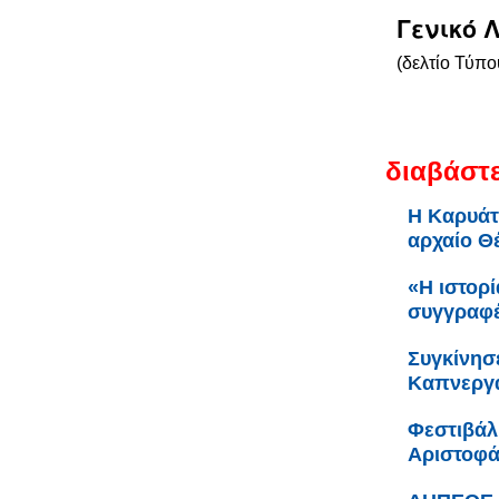
Γενικό 
(δελτίο Τύπο
διαβάστε
Η Καρυάτ
αρχαίο Θ
«Η ιστορί
συγγραφέ
Συγκίνησ
Καπνεργά
Φεστιβάλ
Αριστοφ