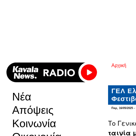
Αρχική
Είστε εδ
ΓΕΛ Ελ
Νέα
Φεστιβ
Απόψεις
Παρ, 16/05/2025 - 
Κοινωνία
Το Γενικ
ταινία 