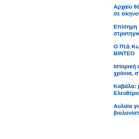
Αρχαίο θ
σε σκηνοθ
Επίσημη 
στρατηγι
Ο ΠτΔ Κω
ΒΙΝΤΕΟ
Ιστορική
χρόνια, 
Καβάλα: 
Ελευθέρι
Αυλαία γ
βιολονίσ