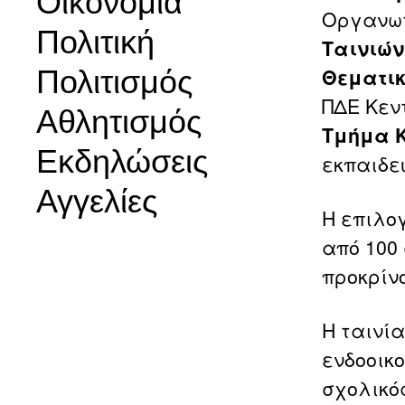
Οικονομία
Οργανωτ
Πολιτική
Ταινιών
Πολιτισμός
Θεματικ
ΠΔΕ Κεν
Αθλητισμός
Τμήμα 
Εκδηλώσεις
εκπαιδευ
Αγγελίες
Η επιλο
από 100
προκρίν
Η ταινί
ενδοοικο
σχολικό