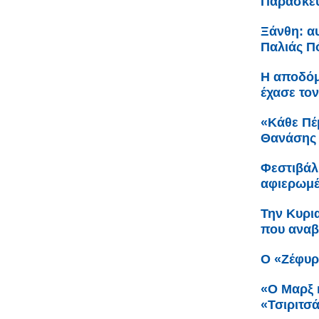
Παρασκευ
Ξάνθη: αυ
Παλιάς Π
Η αποδόμ
έχασε τον
«Κάθε Πέ
Θανάσης 
Φεστιβάλ
αφιερωμέ
Την Κυρι
που αναβ
Ο «Ζέφυρ
«Ο Μαρξ 
«Τσιριτσ