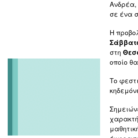
Ανδρέα,
σε ένα 
Η προβο
Σάββατο
στη
Θεσ
οποίο θα
Το φεστ
κηδεμόν
Σημειώνε
χαρακτή
μαθητικ