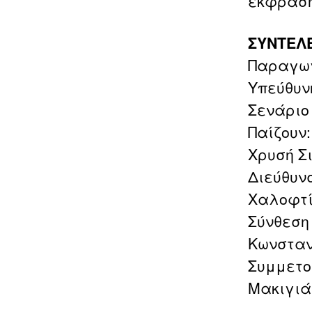
έκφραση
ΣΥΝΤΕΛ
Παραγωγ
Υπεύθυν
Σενάριο
Παίζουν
Χρυσή Σ
Διεύθυν
Χαλοφτί
Σύνθεση
Κωνσταν
Συμμετο
Μακιγιά