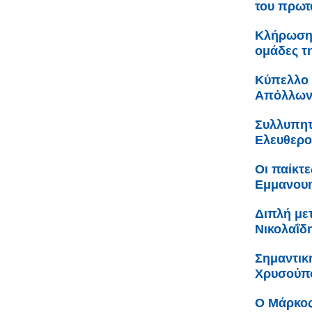
του πρωτ
Κλήρωση 
ομάδες τ
Κύπελλο 
Απόλλων
Συλλυπητ
Ελευθερο
Οι παίκτε
Εμμανουη
Διπλή με
Νικολαΐδ
Σημαντικ
Χρυσούπο
Ο Μάρκος