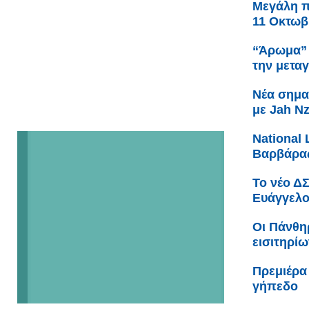
Μεγάλη πα
11 Οκτωβ
“Άρωμα” 
την μετα
Νέα σημα
με Jah N
Νational 
Βαρβάρας
Το νέο Δ
Ευάγγελο
Οι Πάνθη
εισιτηρίω
Πρεμιέρα
γήπεδο