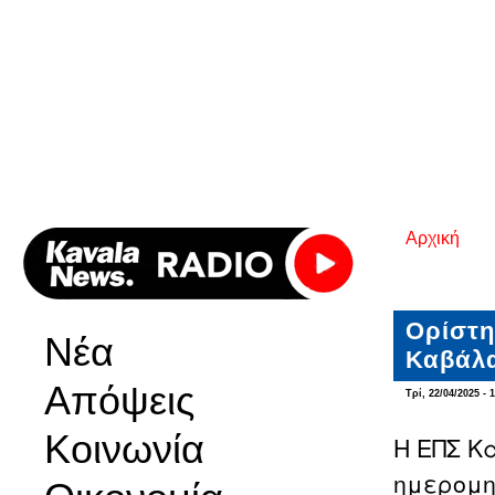
Αρχική
Είστε εδ
Ορίστη
Νέα
Καβάλ
Απόψεις
Τρί, 22/04/2025 - 
Κοινωνία
Η ΕΠΣ Κ
ημερομην