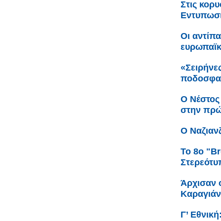
Στις κορ
Εντυπωσι
Οι αντίπ
ευρωπαϊ
«Σειρήνες
ποδοσφαι
Ο Νέστος
στην πρώ
Ο Ναζιαν
Το 8ο "Br
Στερεότυ
Άρχισαν ο
Καραγιά
Γ’ Εθνικ