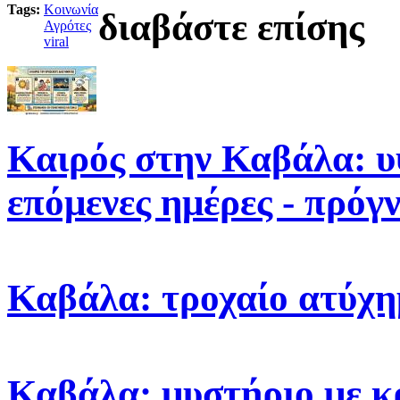
Tags:
Κοινωνία
διαβάστε επίσης
Αγρότες
viral
Καιρός στην Καβάλα: υ
επόμενες ημέρες - πρόγ
Καβάλα: τροχαίο ατύχη
Καβάλα: μυστήριο με κ