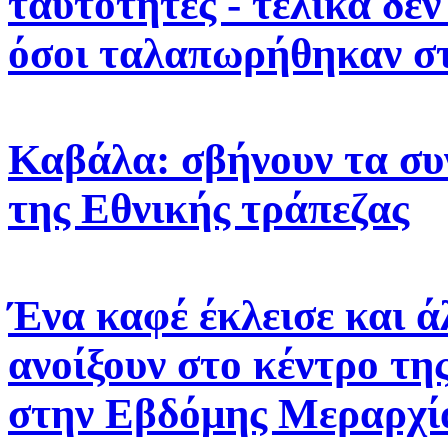
ταυτότητες - τελικά δε
όσοι ταλαπωρήθηκαν στ
Καβάλα: σβήνουν τα σ
της Εθνικής τράπεζας
Ένα καφέ έκλεισε και ά
ανοίξουν στο κέντρο τη
στην Εβδόμης Μεραρχί