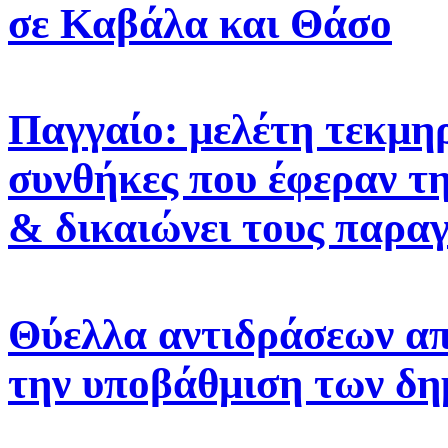
σε Καβάλα και Θάσο
Παγγαίο: μελέτη τεκμηρ
συνθήκες που έφεραν τ
& δικαιώνει τους παρα
Θύελλα αντιδράσεων απ
την υποβάθμιση των δη