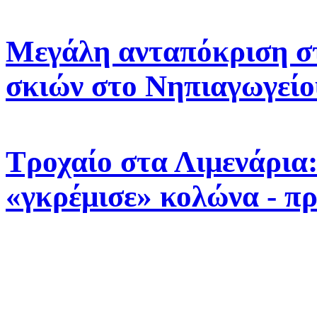
Μεγάλη ανταπόκριση σ
σκιών στο Νηπιαγωγεί
Τροχαίο στα Λιμενάρια
«γκρέμισε» κολώνα - π