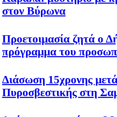
στον Βύρωνα
Προετοιμασία ζητά ο Δ
πρόγραμμα του προσωπ
Διάσωση 15χρονης μετά
Πυροσβεστικής στη Σα