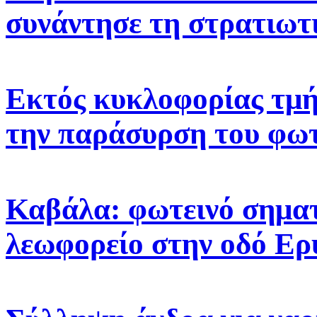
συνάντησε τη στρατιωτ
Εκτός κυκλοφορίας τμή
την παράσυρση του φω
Καβάλα: φωτεινό σηματ
λεωφορείο στην οδό Ε