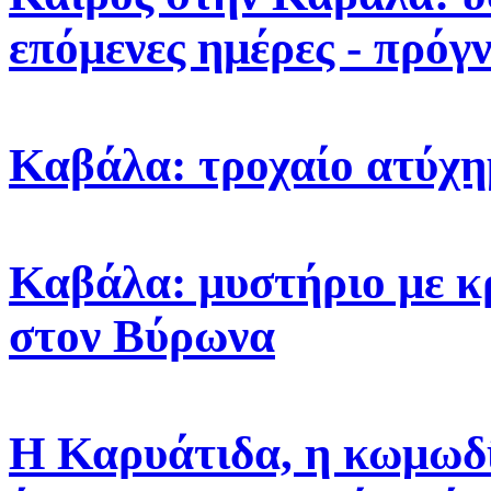
επόμενες ημέρες - πρόγ
Καβάλα: τροχαίο ατύχη
Καβάλα: μυστήριο με κ
στον Βύρωνα
Η Καρυάτιδα, η κωμωδί