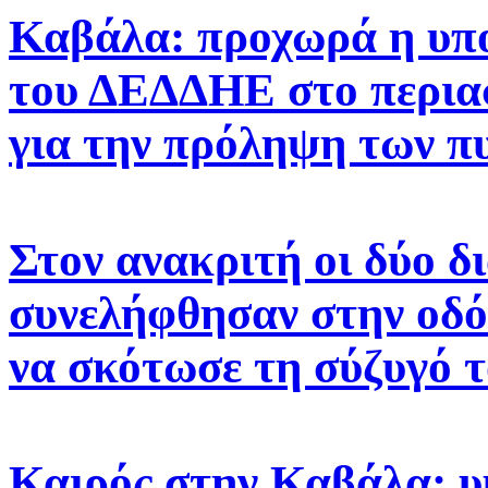
Καβάλα: προχωρά η υπ
του ΔΕΔΔΗΕ στο περιασ
για την πρόληψη των π
Στον ανακριτή οι δύο δ
συνελήφθησαν στην οδό
να σκότωσε τη σύζυγό 
Καιρός στην Καβάλα: υ