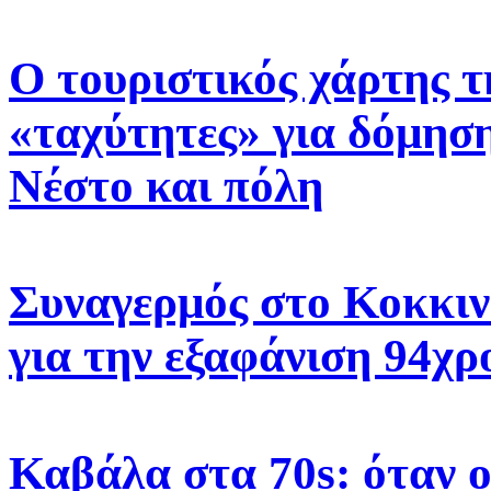
Ο τουριστικός χάρτης τ
«ταχύτητες» για δόμηση
Νέστο και πόλη
Συναγερμός στο Κοκκιν
για την εξαφάνιση 94χρ
Καβάλα στα 70s: όταν 