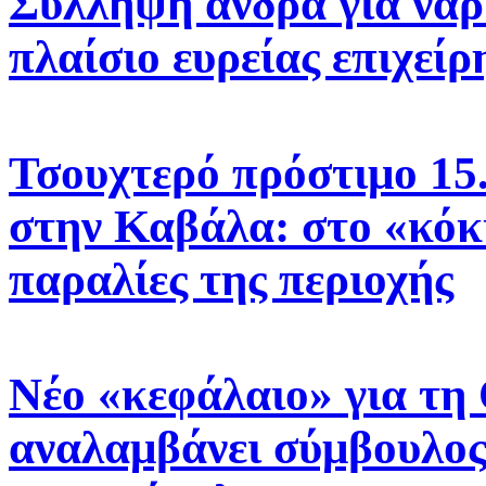
Σύλληψη άνδρα για να
πλαίσιο ευρείας επιχε
Τσουχτερό πρόστιμο 15.
στην Καβάλα: στο «κόκ
παραλίες της περιοχής
Νέο «κεφάλαιο» για τη
αναλαμβάνει σύμβουλος