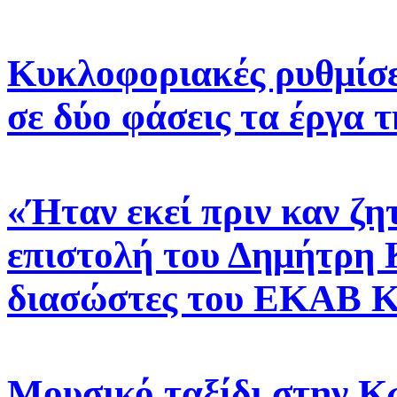
Κυκλοφοριακές ρυθμίσε
σε δύο φάσεις τα έργα
«Ήταν εκεί πριν καν ζη
επιστολή του Δημήτρη 
διασώστες του ΕΚΑΒ 
Μουσικό ταξίδι στην Κ